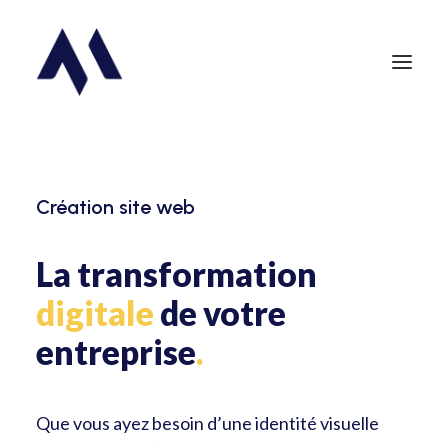
C
r
é
a
t
i
o
n
s
i
t
e
w
e
b
La transformation
digitale
de votre
entreprise
.
Que vous ayez besoin d’une identité visuelle
Demander un devis